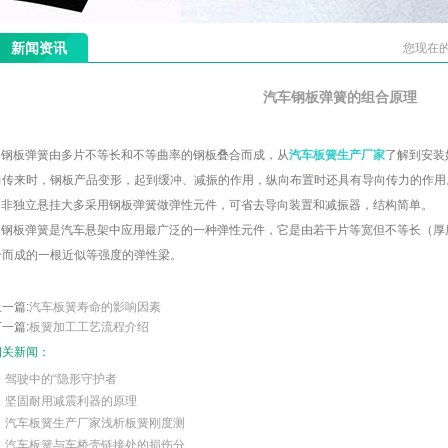
新闻资讯
您现在的
汽车钢板弹簧的组合原理
钢板弹簧由多片不等长和不等曲率的钢板叠合而成，从
汽车板簧生产厂家
了解到安装
力传来时，钢板产品变形，起到缓冲、减振的作用，纵向布置时还具有导向传力的作用
非独立悬挂大多采用钢板弹簧做弹性元件，可省去导向装置和减振器，结构简单。
钢板弹簧是汽车悬架中应用最广泛的一种弹性元件，它是由若干片等宽但不等长（厚
合而成的一根近似等强度的弹性梁。
一篇:
汽车板簧寿命的影响因素
一篇:
板簧加工工艺流程介绍
相关新闻：
驾驶中的“隐形守护者
坚固耐用减震利器的原理
汽车板簧生产厂家浅析板簧刚度测
汽车板簧与车桥壳链接处的损伤分